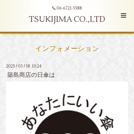
06-6721-5588
TSUKIJIMA CO.,LTD
インフォメーション
2025
03
18 10:24
/
/
築島商店の日傘は