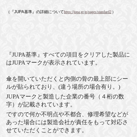
（『
JUPA基準』の詳細について
https://jupa.gr.jp/pages/standard2
)
『JUPA基準』すべての項目をクリアした製品に
は
JUPAマークが表示されています。
傘を開いていただくと内側の骨の最上部にシー
ルが貼られており、(違う場所の場合有り。)
JUPAマークと
製造した企業の番号（４桁の数
字）が記載されています。
ですので何か不明点や不都合、修理希望などが
あった場合には製造会社が責任をもって対応さ
せていただくことができます。