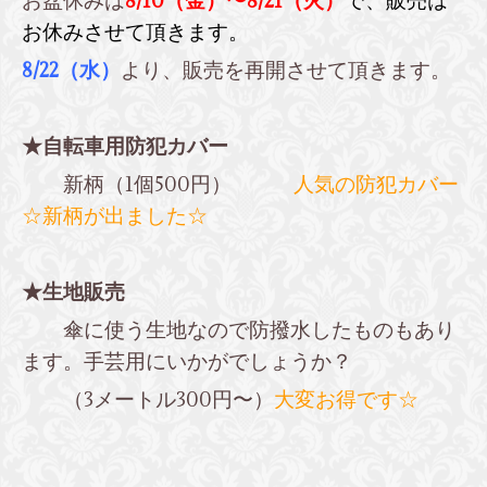
お盆休みは
8/10（金）〜8/21（火）
で、販売は
お休みさせて頂きます。
8/22（水）
より、販売を再開させて頂きます。
★自転車用防犯カバー
新柄（1個500円）
人気の防犯カバー
☆新柄が出ました☆
★生地販売
傘に使う生地なので防撥水したものもあり
ます。手芸用にいかがでしょうか？
（3メートル300円〜）
大変お得です☆