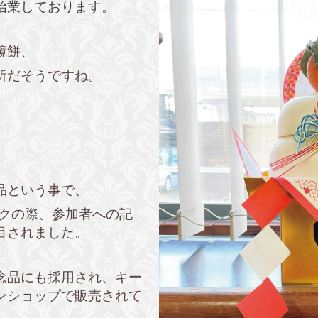
始業しております。
鏡餅、
所だそうですね。
品という事で、
ックの際、参加者への記
目されました。
念品にも採用され、キー
ンショップで販売されて