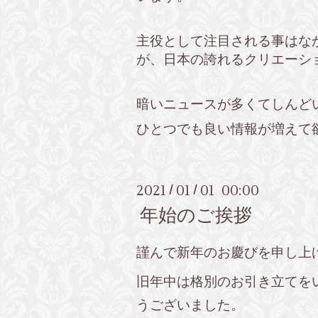
主役として注目される事はな
が、日本の誇れるクリエーシ
暗いニュースが多くてしんど
ひとつでも良い情報が増えて
2021
01
01 00:00
/
/
年始のご挨拶
謹んで新年のお慶びを申し上
旧年中は格別のお引き立てを
うございました。