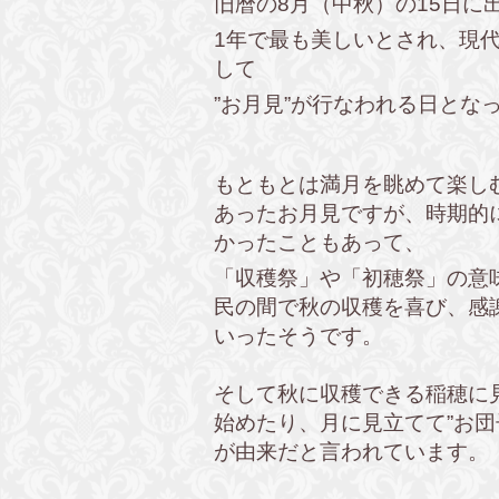
旧暦の8月（中秋）の15日に
1年で最も美しいとされ、
現
して
”お月見”が行なわれる日とな
もともとは満月を眺めて楽し
あったお月見ですが、時期的
かったこともあって、
「収穫祭」や「初穂祭」の意
民の間で秋の収穫を喜び、感
いったそうです。
そして秋に収穫できる稲穂に見
始めたり、月に見立てて”お団
が由来だと言われています。