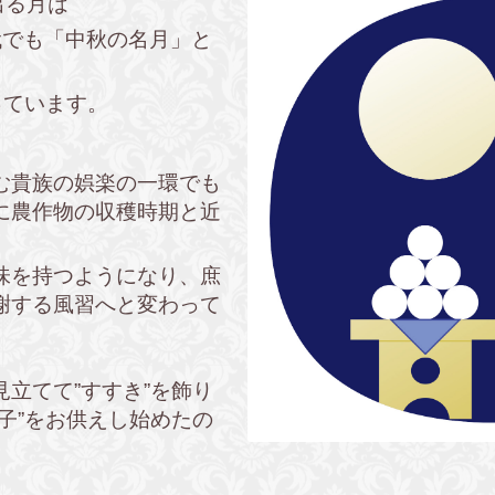
出る月は
代でも「中秋の名月」と
っています。
む貴族の娯楽の一環でも
に農作物の収穫時期と近
味を持つようになり、庶
謝する風習へと変わって
立てて”すすき”を飾り
子”をお供えし始めたの