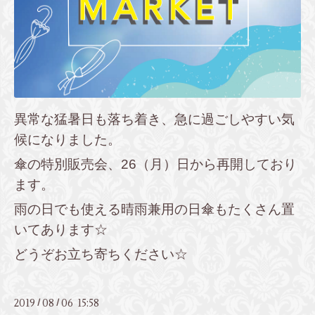
異常な猛暑日も落ち着き、急に過ごしやすい気
候になりました。
傘の特別販売会、26（月）日から再開しており
ます。
雨の日でも使える晴雨兼用の日傘もたくさん置
いてあります☆
どうぞお立ち寄ちください☆
2019
08
06 15:58
/
/