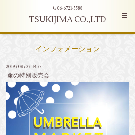
06-6721-5588
TSUKIJIMA CO.,LTD
インフォメーション
2019
08
27 14:53
/
/
傘の特別販売会