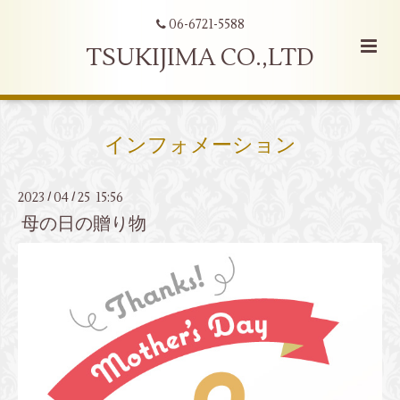
06-6721-5588
TSUKIJIMA CO.,LTD
インフォメーション
2023
04
25 15:56
/
/
母の日の贈り物