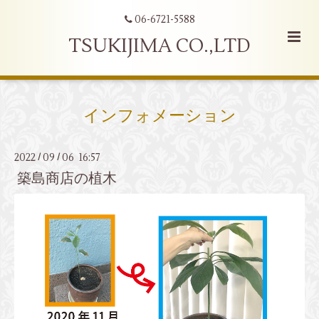
06-6721-5588
TSUKIJIMA CO.,LTD
インフォメーション
2022
09
06 16:57
/
/
築島商店の植木