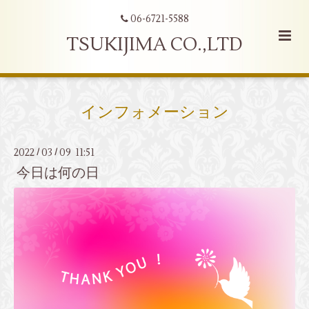
06-6721-5588
TSUKIJIMA CO.,LTD
インフォメーション
2022
03
09 11:51
/
/
今日は何の日