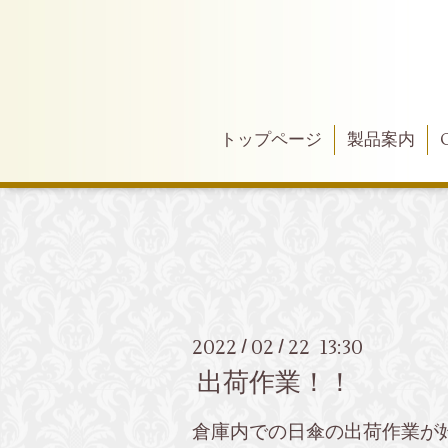
トップページ
製品案内
2022
02
22 13:30
/
/
出荷作業！！
倉庫内での日傘の出荷作業が