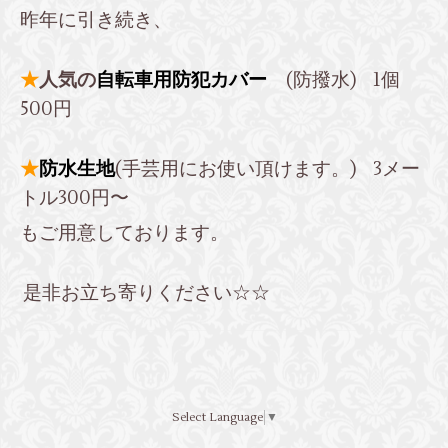
昨年に引き続き、
★
人気の
自転車用防犯カバー
(防撥水) 1個
500円
★
防水生地
(手芸用にお使い頂けます。)
3メー
トル300円〜
もご用意しております。
是非お立ち寄りください☆☆
Select Language
▼