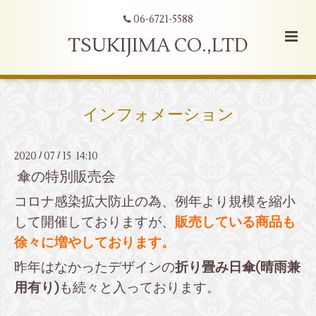
06-6721-5588
TSUKIJIMA CO.,LTD
インフォメーション
2020
07
15 14:10
/
/
傘の特別販売会
コロナ感染拡大防止の為、例年より規模を縮小
して開催しておりますが、
販売している商品も
徐々に増やしております。
昨年はなかったデザインの
折り畳み日傘(晴雨兼
用有り)
も続々と入っております。