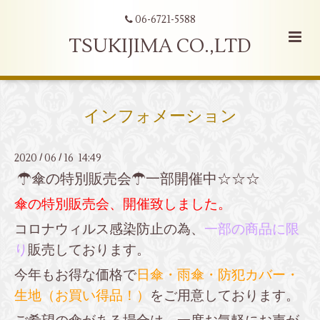
06-6721-5588
TSUKIJIMA CO.,LTD
インフォメーション
2020
06
16 14:49
/
/
☂傘の特別販売会☂一部開催中☆☆☆
傘の特別販売会
、開催致しました。
コロナウィルス感染防止の為、
一部の商品に限
り
販売しております。
今年もお得な価格で
日傘・雨傘・防犯カバー・
生地（お買い得品！）
をご用意しております。