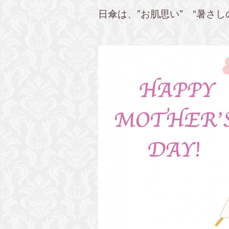
日傘は、”お肌思い” “暑さ